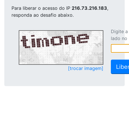
Para liberar o acesso
do IP
216.73.216.183
,
responda ao desafio abaixo.
Digite 
lado no
[trocar imagem]