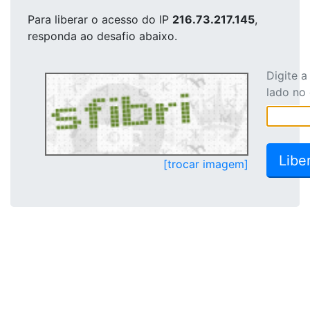
Para liberar o acesso
do IP
216.73.217.145
,
responda ao desafio abaixo.
Digite 
lado no
[trocar imagem]